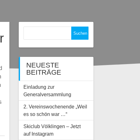
Suchen
r
nach:
NEUESTE
d
BEITRÄGE
h
m
Einladung zur
Generalversammlung
s
2. Vereinswochenende „Weil
es so schön war …“
Skiclub Völklingen – Jetzt
auf Instagram