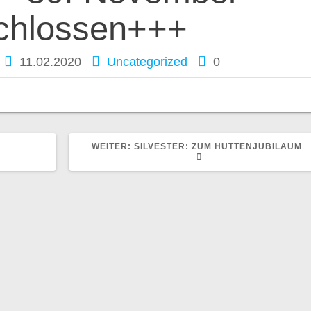
chlossen+++
11.02.2020
Uncategorized
0
R
NÄCHSTER
WEITER:
SILVESTER: ZUM HÜTTENJUBILÄUM
BEITRAG: