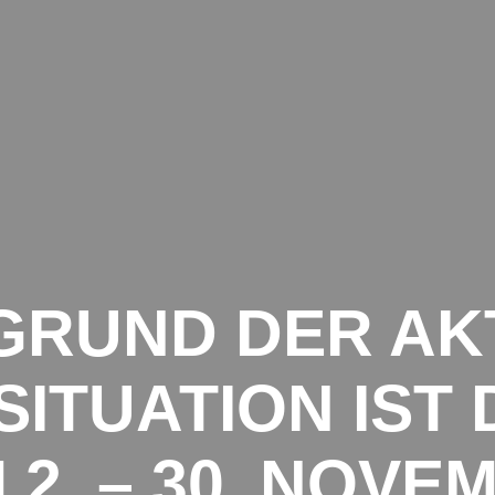
STARTSEITE
ÜBER UNS
VERANS
GRUND DER A
ITUATION IST 
 2. – 30. NOVE