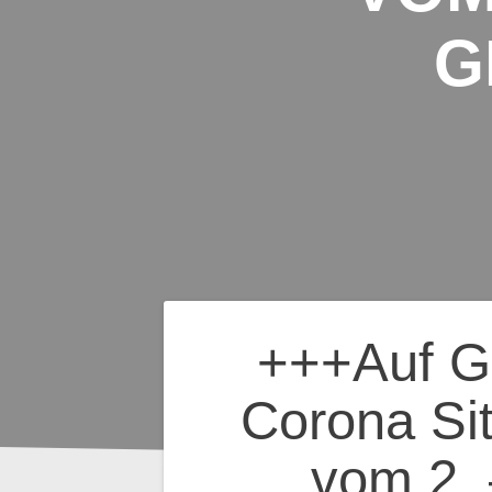
G
Beitragsnavig
+++Auf Gr
Corona Sit
vom 2.