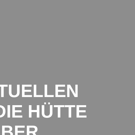
TALTUNGEN
MITGLIEDSCHAFT
HÜTTE
NEWS
KONTAKT
KTUELLEN
DIE HÜTTE
MBER