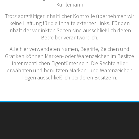
Kuhlemann
Trotz sorgfältiger inhaltlicher Kontrolle übernehmen wir
keine Haftung für die Inhalte externer Links. Für den
Inhalt der verlinkten Seiten sind ausschließlich deren
Betreiber verantwortlich.
Alle hier verwendeten Namen, Begriffe, Zeichen und
Grafiken können Marken- oder Warenzeichen im Besitze
ihrer rechtlichen Eigentümer sein. Die Rechte aller
erwähnten und benutzten Marken- und Warenzeichen
liegen ausschließlich bei deren Besitzern.