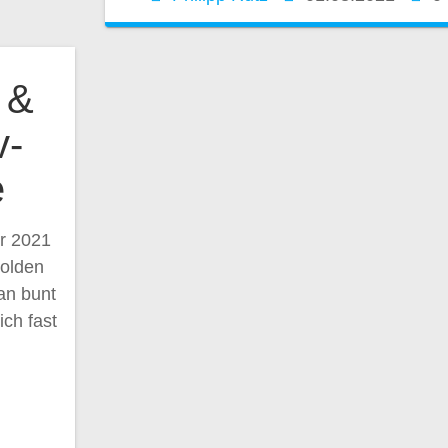
 &
v-
e
r 2021
olden
an bunt
ich fast