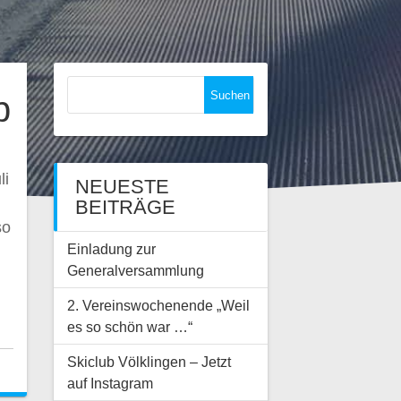
Suchen
p
nach:
li
NEUESTE
BEITRÄGE
so
Einladung zur
Generalversammlung
2. Vereinswochenende „Weil
es so schön war …“
Skiclub Völklingen – Jetzt
auf Instagram