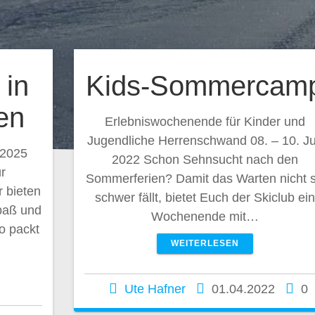
 in
Kids-Sommercam
en
Erlebniswochenende für Kinder und
Jugendliche Herrenschwand 08. – 10. Ju
 2025
2022 Schon Sehnsucht nach den
r
Sommerferien? Damit das Warten nicht 
 bieten
schwer fällt, bietet Euch der Skiclub ein
paß und
Wochenende mit…
o packt
WEITERLESEN
Ute Hafner
01.04.2022
0