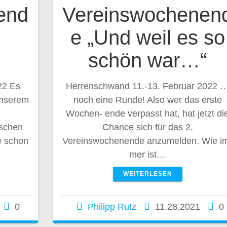
end
Vereinswochenen
e „Und weil es so
schön war…“
22 Es
Herrenschwand 11.-13. Februar 2022 
unserem
noch eine Runde! Also wer das erste
Wochen- ende verpasst hat, hat jetzt di
rschen
Chance sich für das 2.
e schon
Vereinswochenende anzumelden. Wie i
mer ist…
WEITERLESEN
0
Philipp Rutz
11.28.2021
0