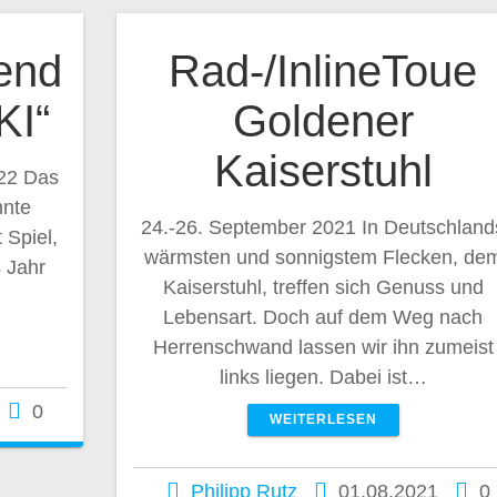
end
Rad-/InlineToue
KI“
Goldener
Kaiserstuhl
22 Das
hnte
24.-26. September 2021 In Deutschland
 Spiel,
wärmsten und sonnigstem Flecken, de
 Jahr
Kaiserstuhl, treffen sich Genuss und
Lebensart. Doch auf dem Weg nach
Herrenschwand lassen wir ihn zumeist
links liegen. Dabei ist…
0
WEITERLESEN
Philipp Rutz
01.08.2021
0