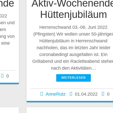
nde
Aktiv-Wochenend
Hüttenjubiläum
2022
sen und
Herrenschwand 03.-06. Juni 2022
sem
(Pfingsten) Wir wollen unser 50-jährige
ung von
Hüttenjubiläum in Herrenschwand
 eine
nachholen, das im letzten Jahr leider
coronabedingt ausgefallen ist. Ein
Grillabend und ein Racletteabend stehe
nach den Aktivitäten…
0
WEITERLESEN
AnneRutz
01.04.2022
0